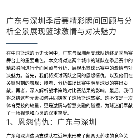
广东与深圳季后赛精彩瞬间回顾与分
析全景展现篮球激情与对决魅力
在中国篮球的历史长河中，广东与深圳两支球队始终是季后赛
舞台上的重要角色。本文将对这两个城市的球队在季后赛中的
精彩瞬间进行全面回顾与分析，展现出篮球比赛中的激情与对
决魅力。首先，我们将探讨两队之间的恩怨情仇，以及他们在
关键时刻的表现；接着，分析每场比赛中明星球员的突出贡
献，再者，深入解析战术策略对比赛结果的影响，最后，我们
将总结这些元素如何共同铸就了这场篮球盛宴。这不仅是一次
体育竞技的较量，更是激情与智慧交融的碰撞，为球迷们奉献
了一场视觉和心灵的双重享受。
1、恩怨情仇：广东与深圳
广东和深圳这两支球队在近年来形成了颇具火药味的竞争关