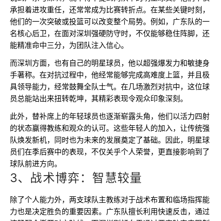
承担着进攻重任，还常常成为比赛转折点。在某些关键时刻，
他们的一次突破或投篮可以改变整个局势。例如，广东队的一
名核心后卫，在面对深圳强硬防守时，不仅能够稳住阵脚，还
能精准命中三分，为团队注入信心。
而深圳方面，也有自己的明星球员，他以超强爆发力和敏捷身
手著称。在对抗过程中，他经常能够完成高难度上篮，并且极
具领导能力，经常鼓舞全队士气。在几场激烈对抗中，这位球
员总能站出来扭转乾坤，其精彩表现令观众印象深刻。
此外，替补席上的年轻球员也逐渐崭露头角，他们以活力四射
的状态赢得教练和观众的认可。这些年轻人的加入，让传统强
队焕发新机，同时也为未来的发展奠定了基础。因此，明星球
员们在季后赛中的表现，不仅关乎个人荣誉，更直接影响到了
球队前进方向。
3、战术博弈：智慧较量
除了个人能力外，两支球队主教练对于战术布置和临场指挥能
力也是决定胜负的重要因素。广东队擅长利用快速反击，通过