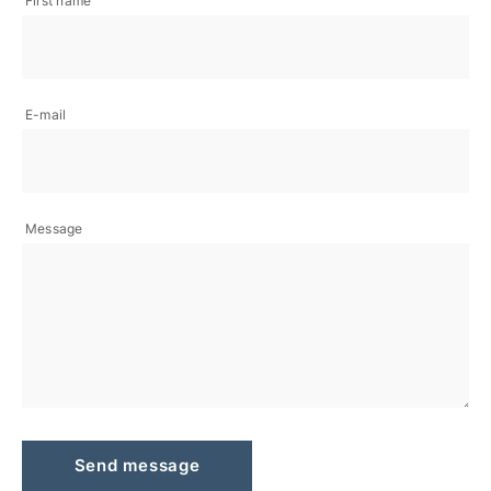
First name
E-mail
Message
Send message