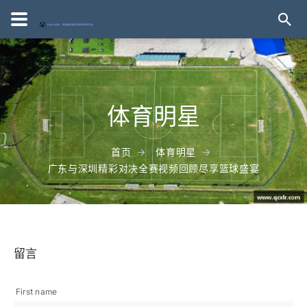
体育明星
首页
体育明星
广东与深圳精彩对决全赛视频回顾尽享篮球盛宴
留言
First name