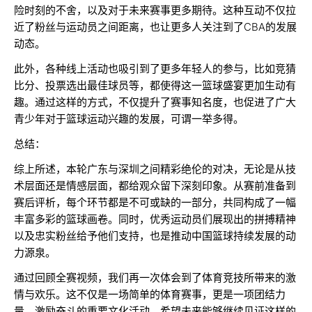
险时刻的不舍，以及对于未来赛事更多期待。这种互动不仅拉
近了粉丝与运动员之间距离，也让更多人关注到了CBA的发展
动态。
此外，各种线上活动也吸引到了更多年轻人的参与，比如竞猜
比分、投票选出最佳球员等，都使得这一篮球盛宴更加生动有
趣。通过这样的方式，不仅提升了赛事知名度，也促进了广大
青少年对于篮球运动兴趣的发展，可谓一举多得。
总结：
综上所述，本轮广东与深圳之间精彩绝伦的对决，无论是从技
术层面还是情感层面，都给观众留下深刻印象。从赛前准备到
赛后评析，每个环节都是不可或缺的一部分，共同构成了一幅
丰富多彩的篮球画卷。同时，优秀运动员们展现出的拼搏精神
以及忠实粉丝给予他们支持，也是推动中国篮球持续发展的动
力源泉。
通过回顾全赛视频，我们再一次体会到了体育竞技所带来的激
情与欢乐。这不仅是一场简单的体育赛事，更是一项团结力
量、激励奋斗的重要文化活动，希望未来能够继续见证这样的