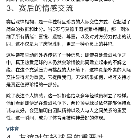
3、赛后的情感交流
赛后深情相拥，是一种独特且珍贵的人际交往方式，它超越了
简单的数据和比分。当C罗与莫德里奇紧紧相拥时，那一刻浓
缩了所有情绪：喜悦、遗憾、尊重，以及对对方努力付出的认
同。这不仅是为了庆祝胜利，更是一种心灵上的共鸣。
这种亲密举动向外界传达了一种信息：即使身处激烈竞争之
中，真正热爱足球的人仍然会珍惜彼此间建立起来的不解之
缘。在这个充满压力与挑战的大环境下，这样真挚朴素的人际
交往显得尤为重要。它提醒我们，无论结果如何，相互支持才
是真正值得珍惜的一部分。
除了表达个人情感，这一拥抱也给众多年轻球员树立了榜样。
他们看到即便是在激烈竞争下，两位顶尖球员依然能够保持真
诚与友好，会更加明白团队精神以及人与人之间关系的重要
性。这一瞬间，成为了体育竞技精神最好的体现。
V体育
4、友谊对年轻球员的重要性