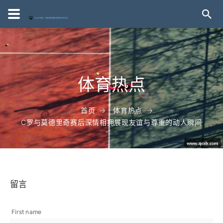
体育热点
首页
体育热点
C罗与莫德里奇赛后深情相拥展现友谊与尊重的动人瞬间
留言
First name