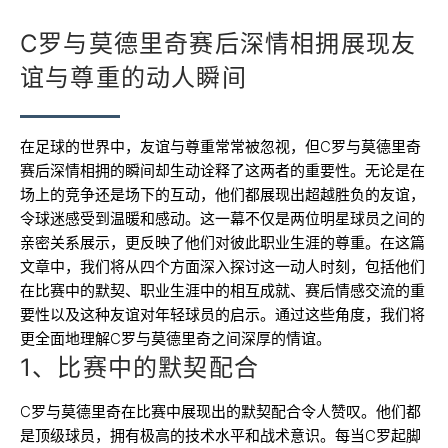
C罗与莫德里奇赛后深情相拥展现友
谊与尊重的动人瞬间
在足球的世界中，友谊与尊重常常被忽视，但C罗与莫德里奇
赛后深情相拥的瞬间却生动诠释了这两者的重要性。无论是在
场上的竞争还是场下的互动，他们都展现出超越胜负的友谊，
令球迷感受到温暖和感动。这一幕不仅是两位明星球员之间的
亲密关系展示，更反映了他们对彼此职业生涯的尊重。在这篇
文章中，我们将从四个方面深入探讨这一动人时刻，包括他们
在比赛中的默契、职业生涯中的相互成就、赛后情感交流的重
要性以及这种友谊对年轻球员的启示。通过这些角度，我们将
更全面地理解C罗与莫德里奇之间深厚的情谊。
1、比赛中的默契配合
C罗与莫德里奇在比赛中展现出的默契配合令人赞叹。他们都
是顶级球员，拥有极高的技术水平和战术意识。每当C罗起脚