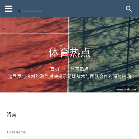
体育热点
首页
体育热点
迪尼罗与热刺的激烈对决揭示足球战术与团队合作的深刻内涵
留言
First name