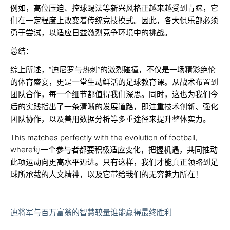
例如，高位压迫、控球踢法等新兴风格正越来越受到青睐，它
们在一定程度上改变着传统竞技模式。因此，各大俱乐部必须
勇于尝试，以适应日益激烈竞争环境中的挑战。
总结：
综上所述，“迪尼罗与热刺”的激烈碰撞，不仅是一场精彩绝伦
的体育盛宴，更是一堂生动鲜活的足球教育课。从战术布置到
团队合作，每一个细节都值得我们深思。同时，这也为我们今
后的实践指出了一条清晰的发展道路，即注重技术创新、强化
团队协作，以及善用数据分析等多重途径来提升整体实力。
This matches perfectly with the evolution of football,
where每一个参与者都要积极适应变化，把握机遇，共同推动
此项运动向更高水平迈进。只有这样，我们才能真正领略到足
球所承载的人文精神，以及它带给我们的无穷魅力所在！
迪将军与百万富翁的智慧较量谁能赢得最终胜利