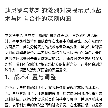
迪尼罗与热刺的激烈对决揭示足球战
术与团队合作的深刻内涵
本文将围绕“迪尼罗与热刺的激烈对决”这一主题进行深入探
讨，揭示足球战术和团队合作在比赛中的重要性。文章从四个
方面展开：首先分析双方的战术布置及其变化，其次讨论球员
之间的默契与配合，再者探讨教练在战术执行中的角色，最后
总结这场比赛对未来足球发展的启示。通过对这些方面的深入
剖析，我们不仅能够理解这场比赛的精彩之处，还能体会到足
球作为一项团队运动所蕴含的深层意义。
1、战术布置与调整
在迪尼罗与热刺的对决中，双方教练均展现了高超的战术素
养。迪尼罗采用了高压逼抢的策略，通过快速回收球权来打击
热刺队伍。这种战术要求球员们保持高度集中，并迅速形成合
围，以限制对手的传球空间和进攻节奏。在比赛初期，迪尼罗