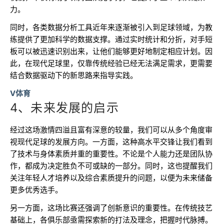
力。
同时，各类数据分析工具近年来逐渐被引入到足球领域，为教
练提供了更加科学的数据支撑。通过实时统计和分折，对手短
板可以被迅速识别出来，让他们能够更好地制定相应计划。因
此，在现代足球里，仅靠传统经验已经无法满足需求，更需要
结合数据驱动下的新思路来指导实践。
V体育
4、未来发展的启示
经过这场激情四溢且富有深意的较量，我们可以从多个角度审
视现代足球的发展方向。一方面，这种高水平交锋让我们看到
了技术与身体素质并重的重要性。不论是个人能力还是团队协
作，都成为决定胜负不可或缺的一部分。同时，这也提醒我们
关注年轻人才培养以及综合素质提升的问题，以便为未来储备
更多优秀选手。
另一方面，这场比赛还强调了创新意识的重要性。在传统技艺
基础上，各俱乐部亟需探索新的打法及理念，把握时代脉搏。