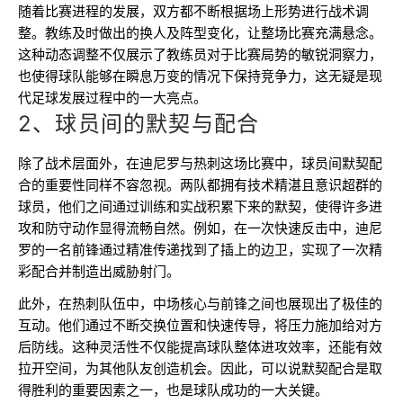
随着比赛进程的发展，双方都不断根据场上形势进行战术调
整。教练及时做出的换人及阵型变化，让整场比赛充满悬念。
这种动态调整不仅展示了教练员对于比赛局势的敏锐洞察力，
也使得球队能够在瞬息万变的情况下保持竞争力，这无疑是现
代足球发展过程中的一大亮点。
2、球员间的默契与配合
除了战术层面外，在迪尼罗与热刺这场比赛中，球员间默契配
合的重要性同样不容忽视。两队都拥有技术精湛且意识超群的
球员，他们之间通过训练和实战积累下来的默契，使得许多进
攻和防守动作显得流畅自然。例如，在一次快速反击中，迪尼
罗的一名前锋通过精准传递找到了插上的边卫，实现了一次精
彩配合并制造出威胁射门。
此外，在热刺队伍中，中场核心与前锋之间也展现出了极佳的
互动。他们通过不断交换位置和快速传导，将压力施加给对方
后防线。这种灵活性不仅能提高球队整体进攻效率，还能有效
拉开空间，为其他队友创造机会。因此，可以说默契配合是取
得胜利的重要因素之一，也是球队成功的一大关键。