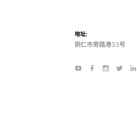
地址:
铜仁市旁踏港33号