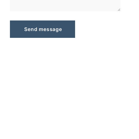
S
e
n
d
m
e
s
s
a
g
e
Send message