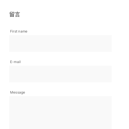
留言
First name
E-mail
Message