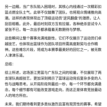
另一边厢，当广东队陷入困境时，其核心内线通过一次精彩扣
篮点燃全队士气，此举不仅鼓舞了团队，也将观众情绪推向高
潮。这样的表现体现出了顶级运动员“逆风翻盘”的潜质，让人
刮目相看。此外，最后时刻双方互有拉锯，各种绝杀尝试令人
紧张不已，每一次出手都承载着无数期待与梦想。
这些瞬间让整个赛事充满戏剧性，它们不仅展示了运动员们卓
越技艺，也体现出篮球作为团队项目所需高度默契与合作精
神。这些难忘片段，将成为本赛季最美好的回忆之一，被无数
人津津乐道。
总结：
综上所述，这场浙江男篮与广东队之间的较量，不仅展现了两
支球队高超技艺，更加深刻揭示了篮球运动背后复杂多变的人
性与战略思考。从开局阶段到最后一秒，每一个环节都充满悬
念，每个细节都有可能改变游戏走向，而这正是体育竞技最动
人的地方所在。
未来，我们期待看到更多类似激烈且富有观赏性的赛事，希望