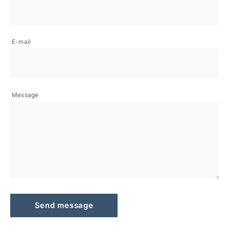
E-mail
Message
Send message