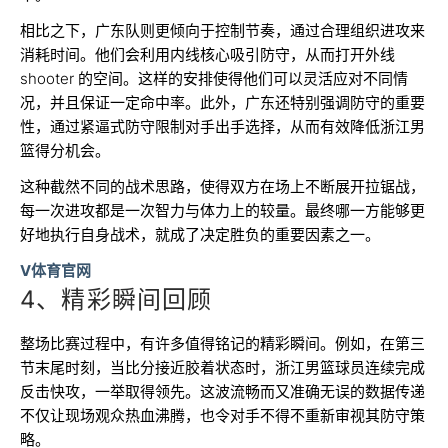
相比之下，广东队则更倾向于控制节奏，通过合理组织进攻来
消耗时间。他们会利用内线核心吸引防守，从而打开外线
shooter 的空间。这样的安排使得他们可以灵活应对不同情
况，并且保证一定命中率。此外，广东还特别强调防守的重要
性，通过紧逼式防守限制对手出手选择，从而有效降低浙江男
篮得分机会。
这种截然不同的战术思路，使得双方在场上不断展开拉锯战，
每一次进攻都是一次智力与体力上的较量。最终哪一方能够更
好地执行自身战术，就成了决定胜负的重要因素之一。
V体育官网
4、精彩瞬间回顾
整场比赛过程中，有许多值得铭记的精彩瞬间。例如，在第三
节末尾时刻，当比分接近胶着状态时，浙江男篮球员连续完成
反击快攻，一举取得领先。这波流畅而又准确无误的数据传递
不仅让现场观众热血沸腾，也令对手不得不重新审视其防守策
略。