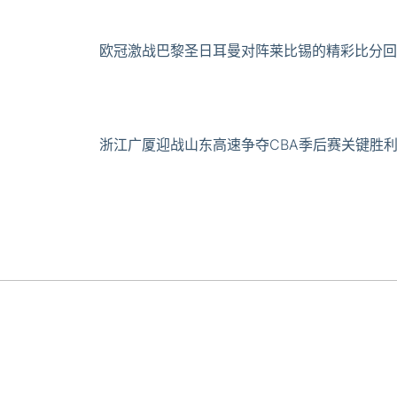
欧冠激战巴黎圣日耳曼对阵莱比锡的精彩比分回
浙江广厦迎战山东高速争夺CBA季后赛关键胜