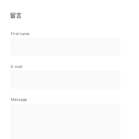
留言
First name
E-mail
Message