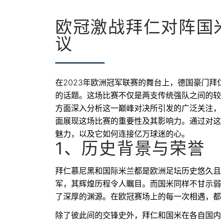
欧冠激战拜仁对阵国
议
在2023年欧洲冠军联赛的舞台上，德国豪门
的话题。这场比赛不仅是两支传统强队之间的较
方面深入分析这一巅峰对决所引发的广泛关注，
面展现这场比赛的重要性及其影响力。通过对这
魅力，以及它如何连接亿万球迷的心。
1、历史背景与荣誉
拜仁慕尼黑和国际米兰都是欧洲足坛历史悠久且
军，其辉煌历程令人瞩目。而国米同样不甘示弱
了深厚的渊源。在欧冠赛场上的每一次相遇，都
除了彼此间的交锋史外，拜仁和国米在各自国内