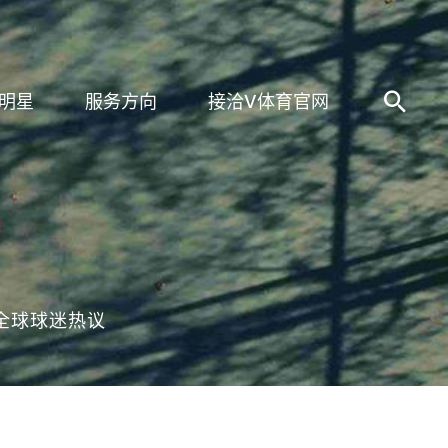
明星
服务方向
接洽V体育官网
全球球迷热议