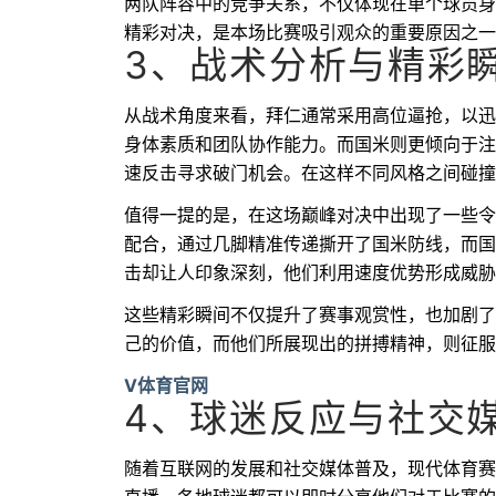
两队阵容中的竞争关系，不仅体现在单个球员身
精彩对决，是本场比赛吸引观众的重要原因之一
3、战术分析与精彩
从战术角度来看，拜仁通常采用高位逼抢，以迅
身体素质和团队协作能力。而国米则更倾向于注
速反击寻求破门机会。在这样不同风格之间碰撞
值得一提的是，在这场巅峰对决中出现了一些令
配合，通过几脚精准传递撕开了国米防线，而国
击却让人印象深刻，他们利用速度优势形成威胁
这些精彩瞬间不仅提升了赛事观赏性，也加剧了
己的价值，而他们所展现出的拼搏精神，则征服
V体育官网
4、球迷反应与社交
随着互联网的发展和社交媒体普及，现代体育赛