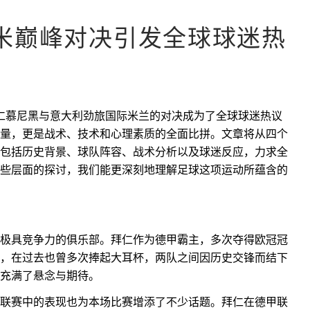
米巅峰对决引发全球球迷热
拜仁慕尼黑与意大利劲旅国际米兰的对决成为了全球球迷热议
量，更是战术、技术和心理素质的全面比拼。文章将从四个
包括历史背景、球队阵容、战术分析以及球迷反应，力求全
些层面的探讨，我们能更深刻地理解足球这项运动所蕴含的
极具竞争力的俱乐部。拜仁作为德甲霸主，多次夺得欧冠冠
，在过去也曾多次捧起大耳杯，两队之间因历史交锋而结下
充满了悬念与期待。
联赛中的表现也为本场比赛增添了不少话题。拜仁在德甲联