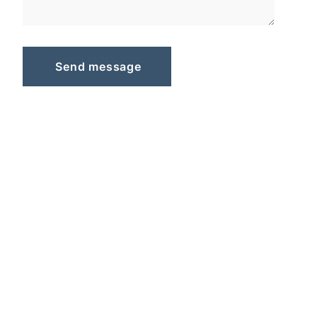
S
e
n
d
m
e
s
s
a
g
e
Send message