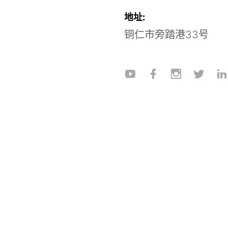
地址:
铜仁市旁踏港33号