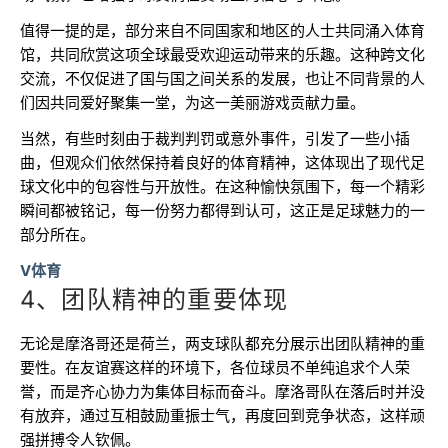
值得一提的是，部分来自不同国家和地区的人士共同涌入体育
馆，共同欣赏这项全球最受欢迎运动带来的乐趣。这种跨文化
交流，不仅促进了国与国之间关系的发展，也让不同背景的人
们因共同爱好聚集一堂，为这一美丽游戏贡献力量。
当然，有些时刻由于裁判判罚或意外事件，引发了一些小插
曲，但观众们依然保持着良好的体育精神，这体现出了现代足
球文化中的包容性与开放性。在这种愉快氛围下，每一个精彩
瞬间都被铭记，每一份努力都得到认可，这正是足球魅力的一
部分所在。
V体育
4、团队精神的重要体现
无论是摩洛哥还是荷兰，两支球队都充分展示出团队精神的重
要性。在友谊赛这样的环境下，各位球员不单纯追求个人荣
誉，而是齐心协力为集体目标而奋斗。摩洛哥队在落后时并没
有放弃，通过互相鼓励重振士气，再度回到竞争状态，这样顽
强拼搏令人钦佩。