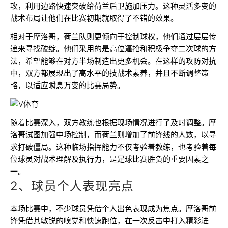
攻，利用边路快速突破给荷兰后卫施加压力。这种灵活多变的
战术布局让他们在比赛初期就取得了不错的效果。
相对于摩洛哥，荷兰队则更倾向于控制球权，他们通过层层传
递来寻找破绽。他们采用的是高位逼抢和积极争夺二次球的方
法，希望能够在对方半场制造出更多机会。在这样的攻防对抗
中，双方都展现出了高水平的技战术素养，并且不断调整策
略，以适应瞬息万变的比赛局势。
随着比赛深入，双方教练也根据现场情况进行了及时调整。摩
洛哥试图加强中场控制，而荷兰则增加了前锋线的人数，以寻
求打破僵局。这种临场指挥能力不仅考验着教练，也考验着每
位球员对战术理解及执行力，是足球比赛胜负的重要因素之
一。
2、球员个人表现亮点
本场比赛中，不少球员凭借个人出色表现成为焦点。摩洛哥前
锋凭借其敏锐的嗅觉和快速跑位，在一次反击中打入精彩进