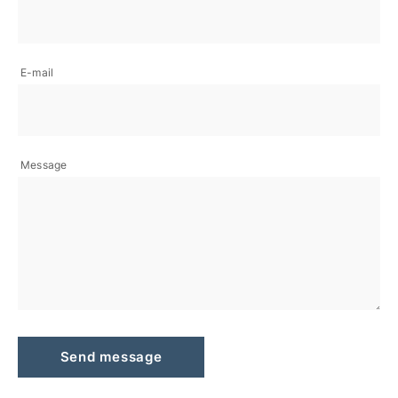
E-mail
Message
Send message