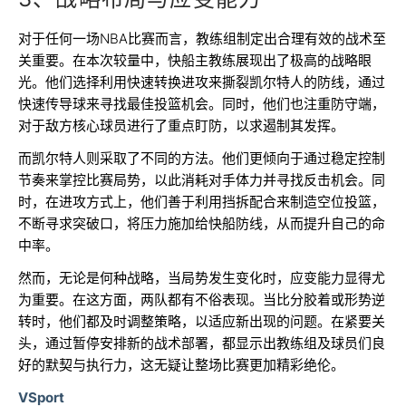
对于任何一场NBA比赛而言，教练组制定出合理有效的战术至
关重要。在本次较量中，快船主教练展现出了极高的战略眼
光。他们选择利用快速转换进攻来撕裂凯尔特人的防线，通过
快速传导球来寻找最佳投篮机会。同时，他们也注重防守端，
对于敌方核心球员进行了重点盯防，以求遏制其发挥。
而凯尔特人则采取了不同的方法。他们更倾向于通过稳定控制
节奏来掌控比赛局势，以此消耗对手体力并寻找反击机会。同
时，在进攻方式上，他们善于利用挡拆配合来制造空位投篮，
不断寻求突破口，将压力施加给快船防线，从而提升自己的命
中率。
然而，无论是何种战略，当局势发生变化时，应变能力显得尤
为重要。在这方面，两队都有不俗表现。当比分胶着或形势逆
转时，他们都及时调整策略，以适应新出现的问题。在紧要关
头，通过暂停安排新的战术部署，都显示出教练组及球员们良
好的默契与执行力，这无疑让整场比赛更加精彩绝伦。
VSport