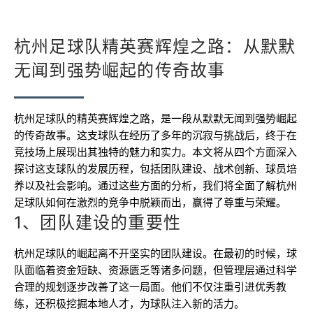
杭州足球队精英赛辉煌之路：从默默
无闻到强势崛起的传奇故事
杭州足球队的精英赛辉煌之路，是一段从默默无闻到强势崛起
的传奇故事。这支球队在经历了多年的沉寂与挑战后，终于在
竞技场上展现出其独特的魅力和实力。本文将从四个方面深入
探讨这支球队的发展历程，包括团队建设、战术创新、球员培
养以及社会影响。通过这些方面的分析，我们将全面了解杭州
足球队如何在激烈的竞争中脱颖而出，赢得了尊重与荣耀。
1、团队建设的重要性
杭州足球队的崛起离不开坚实的团队建设。在最初的时候，球
队面临着资金短缺、资源匮乏等诸多问题，但管理层通过科学
合理的规划逐步改善了这一局面。他们不仅注重引进优秀教
练，还积极挖掘本地人才，为球队注入新的活力。