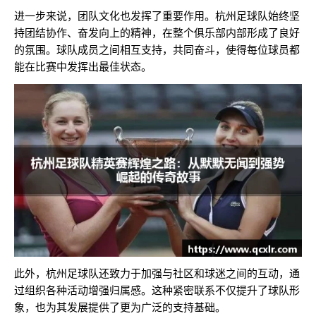
进一步来说，团队文化也发挥了重要作用。杭州足球队始终坚
持团结协作、奋发向上的精神，在整个俱乐部内部形成了良好
的氛围。球队成员之间相互支持，共同奋斗，使得每位球员都
能在比赛中发挥出最佳状态。
此外，杭州足球队还致力于加强与社区和球迷之间的互动，通
过组织各种活动增强归属感。这种紧密联系不仅提升了球队形
象，也为其发展提供了更为广泛的支持基础。