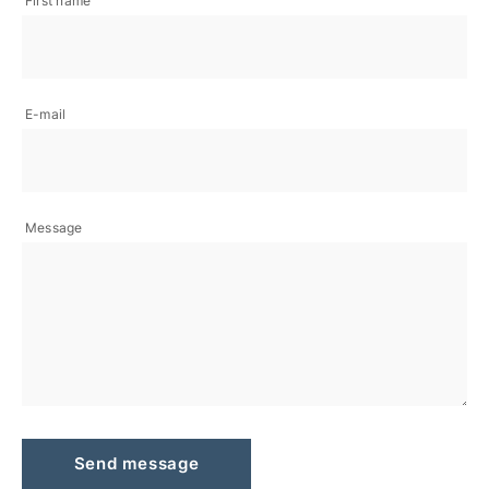
First name
E-mail
Message
Send message