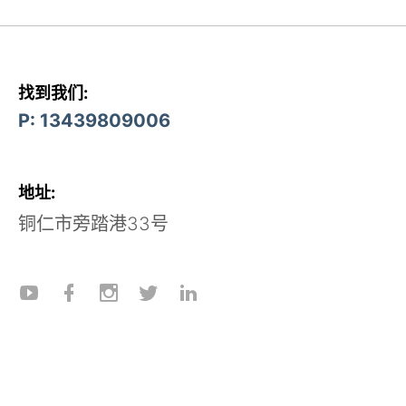
找到我们:
P: 13439809006
地址:
铜仁市旁踏港33号