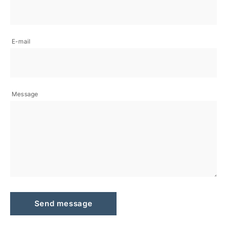
E-mail
Message
Send message