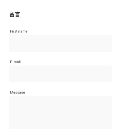
留言
First name
E-mail
Message