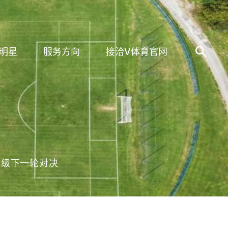
明星
服务方向
接洽V体育官网
晋级下一轮对决