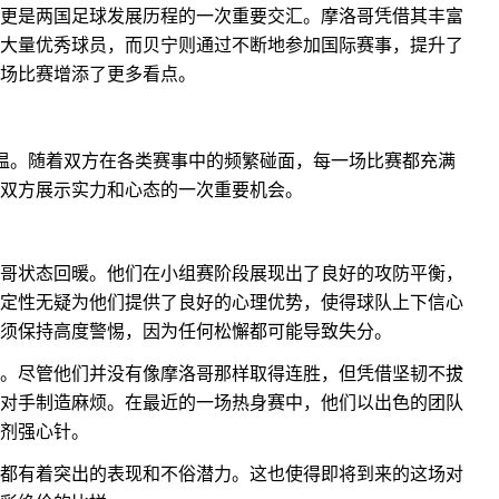
更是两国足球发展历程的一次重要交汇。摩洛哥凭借其丰富
大量优秀球员，而贝宁则通过不断地参加国际赛事，提升了
场比赛增添了更多看点。
不断升温。随着双方在各类赛事中的频繁碰面，每一场比赛都充满
双方展示实力和心态的一次重要机会。
哥状态回暖。他们在小组赛阶段展现出了良好的攻防平衡，
定性无疑为他们提供了良好的心理优势，使得球队上下信心
须保持高度警惕，因为任何松懈都可能导致失分。
。尽管他们并没有像摩洛哥那样取得连胜，但凭借坚韧不拔
对手制造麻烦。在最近的一场热身赛中，他们以出色的团队
剂强心针。
都有着突出的表现和不俗潜力。这也使得即将到来的这场对